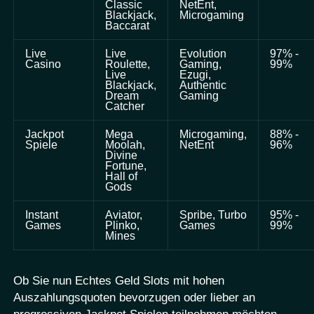
Classic
NetEnt,
Blackjack,
Microgaming
Baccarat
Live
Live
Evolution
97% -
Casino
Roulette,
Gaming,
99%
Live
Ezugi,
Blackjack,
Authentic
Dream
Gaming
Catcher
Jackpot
Mega
Microgaming,
88% -
Spiele
Moolah,
NetEnt
96%
Divine
Fortune,
Hall of
Gods
Instant
Aviator,
Spribe, Turbo
95% -
Games
Plinko,
Games
99%
Mines
Ob Sie nun Echtes Geld Slots mit hohen
Auszahlungsquoten bevorzugen oder lieber an