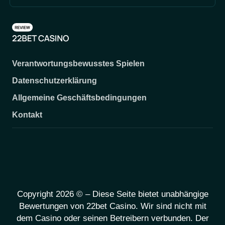
Verantwortungsbewusstes Spielen
Datenschutzerklärung
Allgemeine Geschäftsbedingungen
Kontakt
Copyright 2026 © – Diese Seite bietet unabhängige
Bewertungen von 22bet Casino. Wir sind nicht mit
dem Casino oder seinen Betreibern verbunden. Der