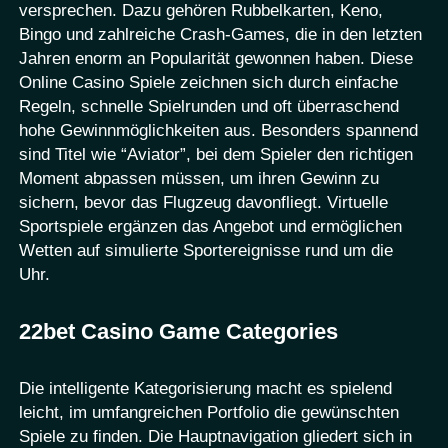
versprechen. Dazu gehören Rubbelkarten, Keno,
Bingo und zahlreiche Crash-Games, die in den letzten
Jahren enorm an Popularität gewonnen haben. Diese
Online Casino Spiele zeichnen sich durch einfache
Regeln, schnelle Spielrunden und oft überraschend
hohe Gewinnmöglichkeiten aus. Besonders spannend
sind Titel wie “Aviator”, bei dem Spieler den richtigen
Moment abpassen müssen, um ihren Gewinn zu
sichern, bevor das Flugzeug davonfliegt. Virtuelle
Sportspiele ergänzen das Angebot und ermöglichen
Wetten auf simulierte Sportereignisse rund um die
Uhr.
22bet Casino Game Categories
Die intelligente Kategorisierung macht es spielend
leicht, im umfangreichen Portfolio die gewünschten
Spiele zu finden. Die Hauptnavigation gliedert sich in