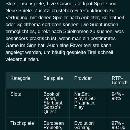
Slots, Tischspiele, Live Casino, Jackpot Spiele und
Neue Spiele. Zusätzlich stehen Filterfunktionen zur
Verfügung, mit denen Spieler nach Anbieter, Beliebtheit
oder Spielthema sortieren können. Die Suchfunktion
ermöglicht es, direkt nach Spielnamen zu suchen, was
besonders praktisch ist, wenn man ein bestimmtes
Game im Sinn hat. Auch eine Favoritenliste kann
angelegt werden, um häufig gespielte Titel schnell
wiederzufinden.
Kategorie
Beispiele
Provider
RTP-
Bereich
Slots
Book of
NetEnt,
94% -
Dead,
Play’n GO,
98%
Starburst,
Pragmatic
Gonzo’s
Play
Quest
Tischspiele
European
Evolution
97% -
Roulette,
Gaming,
99.5%