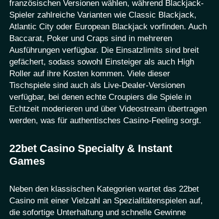
französischen Versionen wählen, während Blackjack-
Spieler zahlreiche Varianten wie Classic Blackjack,
Atlantic City oder European Blackjack vorfinden. Auch
Baccarat, Poker und Craps sind in mehreren
Ausführungen verfügbar. Die Einsatzlimits sind breit
gefächert, sodass sowohl Einsteiger als auch High
Roller auf ihre Kosten kommen. Viele dieser
Tischspiele sind auch als Live-Dealer-Versionen
verfügbar, bei denen echte Croupiers die Spiele in
Echtzeit moderieren und über Videostream übertragen
werden, was für authentisches Casino-Feeling sorgt.
22bet Casino Specialty & Instant
Games
Neben den klassischen Kategorien wartet das 22bet
Casino mit einer Vielzahl an Spezialitätenspielen auf,
die sofortige Unterhaltung und schnelle Gewinne