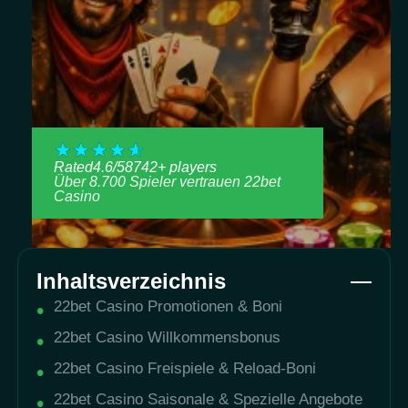
Rated
4.6
/
5
8742
+ players
Über 8.700 Spieler vertrauen 22bet
Casino
Inhaltsverzeichnis
22bet Casino Promotionen & Boni
22bet Casino Willkommensbonus
22bet Casino Freispiele & Reload-Boni
22bet Casino Saisonale & Spezielle Angebote