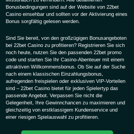
Bonusbedingungen sind auf der Website von 22bet
Casino einsehbar und sollten vor der Aktivierung eines
Bonus sorgfältig gelesen werden.
Sind Sie bereit, von den großzügigen Bonusangeboten
bei 22bet Casino zu profitieren? Registrieren Sie sich
noch heute, nutzen Sie den passenden 22bet promo
code und starten Sie Ihr Casino-Abenteuer mit einem
attraktiven Willkommensbonus. Ob Sie auf der Suche
nach einem klassischen Einzahlungsbonus,
aufregenden freispielen oder exklusiven VIP-Vorteilen
sind – 22bet Casino bietet für jeden Spielertyp das
passende Angebot. Verpassen Sie nicht die
Gelegenheit, Ihre Gewinnchancen zu maximieren und
gleichzeitig von erstklassigem Kundenservice und
einer riesigen Spielauswahl zu profitieren.