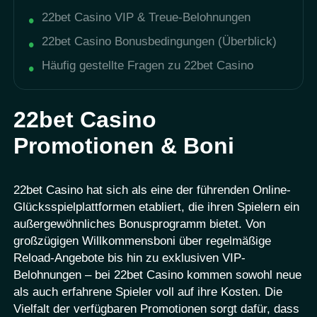
22bet Casino VIP & Treue-Belohnungen
22bet Casino Bonusbedingungen (Überblick)
Häufig gestellte Fragen zu 22bet Casino
22bet Casino
Promotionen & Boni
22bet Casino hat sich als eine der führenden Online-
Glücksspielplattformen etabliert, die ihren Spielern ein
außergewöhnliches Bonusprogramm bietet. Von
großzügigen Willkommensboni über regelmäßige
Reload-Angebote bis hin zu exklusiven VIP-
Belohnungen – bei 22bet Casino kommen sowohl neue
als auch erfahrene Spieler voll auf ihre Kosten. Die
Vielfalt der verfügbaren Promotionen sorgt dafür, dass