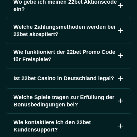
Wo gebe ich meinen 22bet Aktionscode
ein?
Welche Zahlungsmethoden werden bei
22bet akzeptiert?
Wie funktioniert der 22bet Promo Code
für Freispiele?
Ist 22bet Casino in Deutschland legal?
Welche Spiele tragen zur Erfüllung der
Bonusbedingungen bei?
Wie kontaktiere ich den 22bet
Kundensupport?