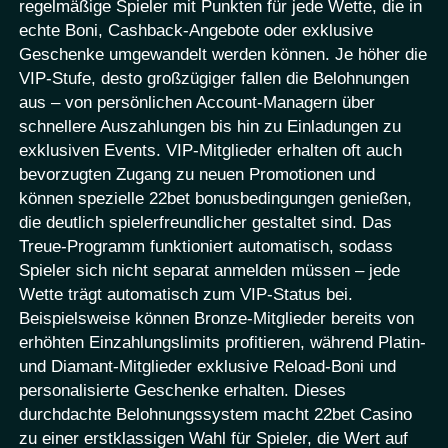
regelmäßige Spieler mit Punkten für jede Wette, die in
echte Boni, Cashback-Angebote oder exklusive
Geschenke umgewandelt werden können. Je höher die
VIP-Stufe, desto großzügiger fallen die Belohnungen
aus – von persönlichen Account-Managern über
schnellere Auszahlungen bis hin zu Einladungen zu
exklusiven Events. VIP-Mitglieder erhalten oft auch
bevorzugten Zugang zu neuen Promotionen und
können spezielle 22bet bonusbedingungen genießen,
die deutlich spielerfreundlicher gestaltet sind. Das
Treue-Programm funktioniert automatisch, sodass
Spieler sich nicht separat anmelden müssen – jede
Wette trägt automatisch zum VIP-Status bei.
Beispielsweise können Bronze-Mitglieder bereits von
erhöhten Einzahlungslimits profitieren, während Platin-
und Diamant-Mitglieder exklusive Reload-Boni und
personalisierte Geschenke erhalten. Dieses
durchdachte Belohnungssystem macht 22bet Casino
zu einer erstklassigen Wahl für Spieler, die Wert auf