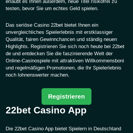
erlaubt es Ihnen außerdem, neue Titel risikofrei zu
testen, bevor Sie um echtes Geld spielen.
Das seriöse Casino 22bet bietet Ihnen ein
unvergleichliches Spielerlebnis mit erstklassiger
Qualität, fairen Gewinnchancen und ständig neuen
Highlights. Registrieren Sie sich noch heute bei 22bet
de und entdecken Sie die faszinierende Welt der
Online-Casinospiele mit attraktiven Willkommensboni
und regelmäßigen Promotionen, die Ihr Spielerlebnis
noch lohnenswerter machen.
Registrieren
22bet Casino App
Die 22bet Casino App bietet Spielern in Deutschland