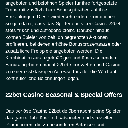
angeboten und belohnen Spieler für ihre fortgesetzte
Treue mit zusätzlichem Bonusguthaben auf ihre
Einzahlungen. Diese wiederkehrenden Promotionen
sorgen dafür, dass das Spielerlebnis bei Casino 22bet
stets frisch und aufregend bleibt. Darüber hinaus
können Spieler von zeitlich begrenzten Aktionen
profitieren, bei denen erhöhte Bonusprozentsätze oder
zusätzliche Freispiele angeboten werden. Die
Kombination aus regelmäßigen und überraschenden
Bonusangeboten macht 22bet sportwetten und Casino
zu einer erstklassigen Adresse für alle, die Wert auf
kontinuierliche Belohnungen legen.
22bet Casino Seasonal & Special Offers
Das seriöse Casino 22bet de überrascht seine Spieler
das ganze Jahr über mit saisonalen und speziellen
Promotionen, die zu besonderen Anlässen und