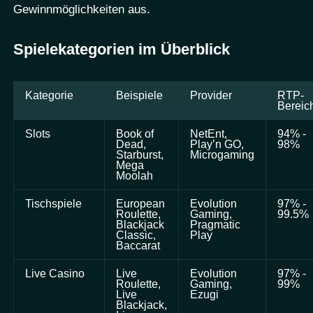
Gewinnmöglichkeiten aus.
Spielekategorien im Überblick
Kategorie
Beispiele
Provider
RTP-
Bereic
Slots
Book of
NetEnt,
94% -
Dead,
Play’n GO,
98%
Starburst,
Microgaming
Mega
Moolah
Tischspiele
European
Evolution
97% -
Roulette,
Gaming,
99.5%
Blackjack
Pragmatic
Classic,
Play
Baccarat
Live Casino
Live
Evolution
97% -
Roulette,
Gaming,
99%
Live
Ezugi
Blackjack,