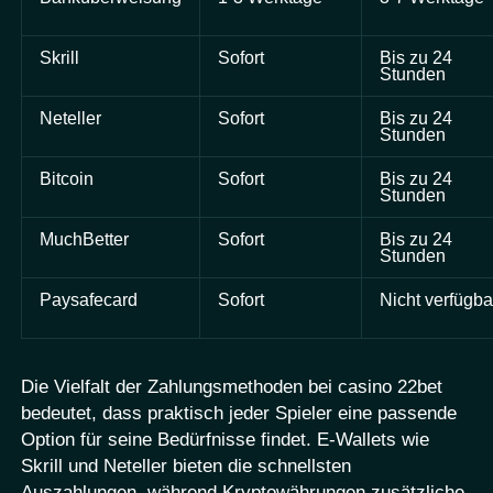
Skrill
Sofort
Bis zu 24
Stunden
Neteller
Sofort
Bis zu 24
Stunden
Bitcoin
Sofort
Bis zu 24
Stunden
MuchBetter
Sofort
Bis zu 24
Stunden
Paysafecard
Sofort
Nicht verfügba
Die Vielfalt der Zahlungsmethoden bei casino 22bet
bedeutet, dass praktisch jeder Spieler eine passende
Option für seine Bedürfnisse findet. E-Wallets wie
Skrill und Neteller bieten die schnellsten
Auszahlungen, während Kryptowährungen zusätzliche