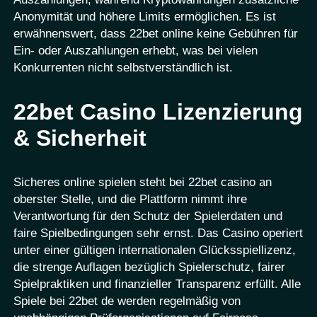
Anonymität und höhere Limits ermöglichen. Es ist
erwähnenswert, dass 22bet online keine Gebühren für
Ein- oder Auszahlungen erhebt, was bei vielen
Konkurrenten nicht selbstverständlich ist.
22bet Casino Lizenzierung
& Sicherheit
Sicheres online spielen steht bei 22bet casino an
oberster Stelle, und die Plattform nimmt ihre
Verantwortung für den Schutz der Spielerdaten und
faire Spielbedingungen sehr ernst. Das Casino operiert
unter einer gültigen internationalen Glücksspiellizenz,
die strenge Auflagen bezüglich Spielerschutz, fairer
Spielpraktiken und finanzieller Transparenz erfüllt. Alle
Spiele bei 22bet de werden regelmäßig von