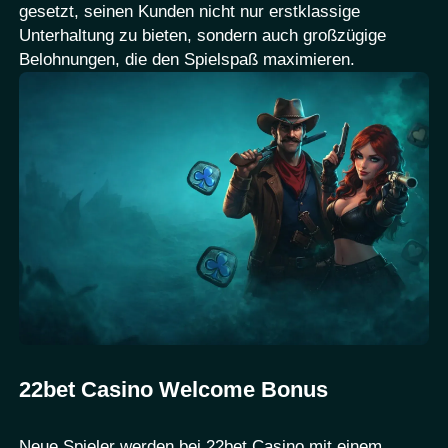
gesetzt, seinen Kunden nicht nur erstklassige
Unterhaltung zu bieten, sondern auch großzügige
Belohnungen, die den Spielspaß maximieren.
22bet Casino Welcome Bonus
Neue Spieler werden bei 22bet Casino mit einem