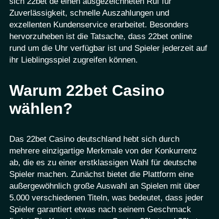
sich 22bet de einen ausgezeichneten Ruf für
Zuverlässigkeit, schnelle Auszahlungen und
exzellenten Kundenservice erarbeitet. Besonders
hervorzuheben ist die Tatsache, dass 22bet online
rund um die Uhr verfügbar ist und Spieler jederzeit auf
ihr Lieblingsspiel zugreifen können.
Warum 22bet Casino
wählen?
Das 22bet Casino deutschland hebt sich durch
mehrere einzigartige Merkmale von der Konkurrenz
ab, die es zu einer erstklassigen Wahl für deutsche
Spieler machen. Zunächst bietet die Plattform eine
außergewöhnlich große Auswahl an Spielen mit über
5.000 verschiedenen Titeln, was bedeutet, dass jeder
Spieler garantiert etwas nach seinem Geschmack