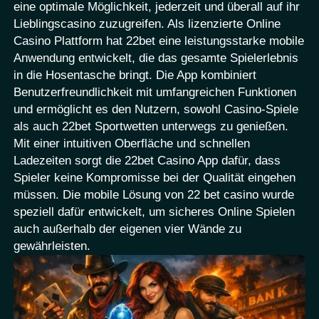
eine optimale Möglichkeit, jederzeit und überall auf ihr
Lieblingscasino zuzugreifen. Als lizenzierte Online
Casino Plattform hat 22bet eine leistungsstarke mobile
Anwendung entwickelt, die das gesamte Spielerlebnis
in die Hosentasche bringt. Die App kombiniert
Benutzerfreundlichkeit mit umfangreichen Funktionen
und ermöglicht es den Nutzern, sowohl Casino-Spiele
als auch 22bet Sportwetten unterwegs zu genießen.
Mit einer intuitiven Oberfläche und schnellen
Ladezeiten sorgt die 22bet Casino App dafür, dass
Spieler keine Kompromisse bei der Qualität eingehen
müssen. Die mobile Lösung von 22 bet casino wurde
speziell dafür entwickelt, um sicheres Online Spielen
auch außerhalb der eigenen vier Wände zu
gewährleisten.