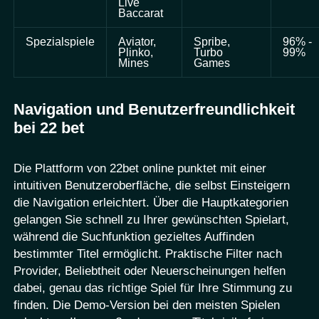
Live
Baccarat
Spezialspiele
Aviator,
Spribe,
96% -
Plinko,
Turbo
99%
Mines
Games
Navigation und Benutzerfreundlichkeit
bei 22 bet
Die Plattform von 22bet online punktet mit einer
intuitiven Benutzeroberfläche, die selbst Einsteigern
die Navigation erleichtert. Über die Hauptkategorien
gelangen Sie schnell zu Ihrer gewünschten Spielart,
während die Suchfunktion gezieltes Auffinden
bestimmter Titel ermöglicht. Praktische Filter nach
Provider, Beliebtheit oder Neuerscheinungen helfen
dabei, genau das richtige Spiel für Ihre Stimmung zu
finden. Die Demo-Version bei den meisten Spielen