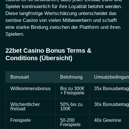
Spieler kontinuierlich für ihre Loyalität belohnt werden.
Diese langfristige Wertschätzung unterscheidet das
seriöse Casino von vielen Mitbewerbern und schafft
eine starke Bindung zwischen der Plattform und ihren
Spielern.
22bet Casino Bonus Terms &
Conditions (Übersicht)
Bonusart
Belohnung
Umsatzbedingu
Willkommensbonus
Bis zu 300€
35x Bonusbetra
+ Freispiele
Wöchentlicher
50% bis zu
30x Bonusbetra
Reload
100€
Freispiele
50-200
40x Gewinne
Freispiele