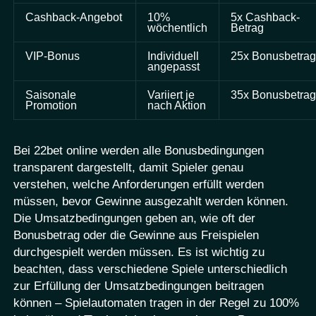
Cashback-Angebot
10%
5x Cashback-
wöchentlich
Betrag
VIP-Bonus
Individuell
25x Bonusbetra
angepasst
Saisonale
Variiert je
35x Bonusbetra
Promotion
nach Aktion
Bei 22bet online werden alle Bonusbedingungen
transparent dargestellt, damit Spieler genau
verstehen, welche Anforderungen erfüllt werden
müssen, bevor Gewinne ausgezahlt werden können.
Die Umsatzbedingungen geben an, wie oft der
Bonusbetrag oder die Gewinne aus Freispielen
durchgespielt werden müssen. Es ist wichtig zu
beachten, dass verschiedene Spiele unterschiedlich
zur Erfüllung der Umsatzbedingungen beitragen
können – Spielautomaten tragen in der Regel zu 100%