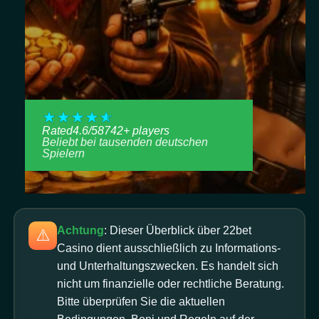
Rated
4.6
/
5
8742
+ players
Beliebt bei tausenden deutschen
Spielern
Achtung
: Dieser Überblick über 22bet
⚠️
Casino dient ausschließlich zu Informations-
und Unterhaltungszwecken. Es handelt sich
nicht um finanzielle oder rechtliche Beratung.
Bitte überprüfen Sie die aktuellen