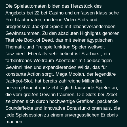
Die Spielautomaten bilden das Herzstück des
Angebots bei 22 bet Casino und umfassen klassische
Fruchtautomaten, moderne Video-Slots und
progressive Jackpot-Spiele mit lebensverändernden
Gewinnsummen. Zu den absoluten Highlights gehören
Titel wie Book of Dead, das mit seiner ägyptischen
Thematik und Freispielfunktion Spieler weltweit
fasziniert. Ebenfalls sehr beliebt ist Starburst, ein
farbenfrohes Weltraum-Abenteuer mit beidseitigen
Gewinnlinien und expandierenden Wilds, das für
konstante Action sorgt. Mega Moolah, der legendäre
Jackpot-Slot, hat bereits zahlreiche Millionäre
hervorgebracht und zieht täglich tausende Spieler an,
die vom großen Gewinn träumen. Die Slots bei 22bet
zeichnen sich durch hochwertige Grafiken, packende
Soundeffekte und innovative Bonusfunktionen aus, die
jede Spielsession zu einem unvergesslichen Erlebnis
machen.