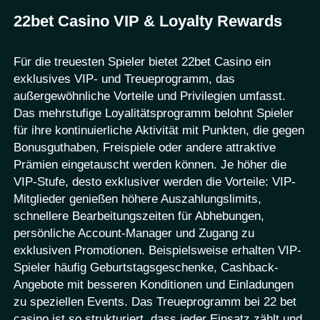
22bet Casino VIP & Loyalty Rewards
Für die treuesten Spieler bietet 22bet Casino ein
exklusives VIP- und Treueprogramm, das
außergewöhnliche Vorteile und Privilegien umfasst.
Das mehrstufige Loyalitätsprogramm belohnt Spieler
für ihre kontinuierliche Aktivität mit Punkten, die gegen
Bonusguthaben, Freispiele oder andere attraktive
Prämien eingetauscht werden können. Je höher die
VIP-Stufe, desto exklusiver werden die Vorteile: VIP-
Mitglieder genießen höhere Auszahlungslimits,
schnellere Bearbeitungszeiten für Abhebungen,
persönliche Account-Manager und Zugang zu
exklusiven Promotionen. Beispielsweise erhalten VIP-
Spieler häufig Geburtstagsgeschenke, Cashback-
Angebote mit besseren Konditionen und Einladungen
zu speziellen Events. Das Treueprogramm bei 22 bet
casino ist so strukturiert, dass jeder Einsatz zählt und