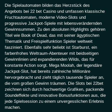
Die Spielautomaten bilden das Herzstück des
Angebots bei 22 bet Casino und umfassen klassische
Fruchtautomaten, moderne Video-Slots und
progressive Jackpot-Spiele mit lebensverändernden
Gewinnsummen. Zu den absoluten Highlights gehören
Titel wie Book of Dead, das mit seiner ägyptischen
Thematik und Freispielfunktion Spieler weltweit
fasziniert. Ebenfalls sehr beliebt ist Starburst, ein
farbenfrohes Weltraum-Abenteuer mit beidseitigen
Gewinnlinien und expandierenden Wilds, das für
konstante Action sorgt. Mega Moolah, der legendäre
Jackpot-Slot, hat bereits zahlreiche Millionäre
hervorgebracht und zieht täglich tausende Spieler an,
die vom großen Gewinn träumen. Die Slots bei 22bet
zeichnen sich durch hochwertige Grafiken, packende
Soundeffekte und innovative Bonusfunktionen aus, die
jede Spielsession zu einem unvergesslichen Erlebnis
machen.