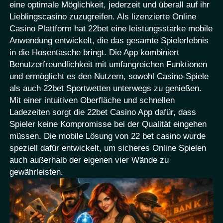
eine optimale Möglichkeit, jederzeit und überall auf ihr
Lieblingscasino zuzugreifen. Als lizenzierte Online
Casino Plattform hat 22bet eine leistungsstarke mobile
Anwendung entwickelt, die das gesamte Spielerlebnis
in die Hosentasche bringt. Die App kombiniert
Benutzerfreundlichkeit mit umfangreichen Funktionen
und ermöglicht es den Nutzern, sowohl Casino-Spiele
als auch 22bet Sportwetten unterwegs zu genießen.
Mit einer intuitiven Oberfläche und schnellen
Ladezeiten sorgt die 22bet Casino App dafür, dass
Spieler keine Kompromisse bei der Qualität eingehen
müssen. Die mobile Lösung von 22 bet casino wurde
speziell dafür entwickelt, um sicheres Online Spielen
auch außerhalb der eigenen vier Wände zu
gewährleisten.