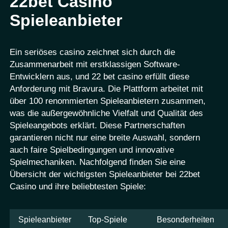
22bet Casino
Spieleanbieter
Ein seriöses casino zeichnet sich durch die
Zusammenarbeit mit erstklassigen Software-
Entwicklern aus, und 22 bet casino erfüllt diese
Anforderung mit Bravura. Die Plattform arbeitet mit
über 100 renommierten Spieleanbietern zusammen,
was die außergewöhnliche Vielfalt und Qualität des
Spieleangebots erklärt. Diese Partnerschaften
garantieren nicht nur eine breite Auswahl, sondern
auch faire Spielbedingungen und innovative
Spielmechaniken. Nachfolgend finden Sie eine
Übersicht der wichtigsten Spieleanbieter bei 22bet
Casino und ihre beliebtesten Spiele:
Spieleanbieter
Top-Spiele
Besonderheiten