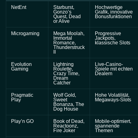
NetEnt
Starburst,
Hochwertige
Gonzo’s
Grafik, innovative
Quest, Dead
Bonusfunktionen
or Alive
Microgaming
Mega Moolah,
Progressive
Immortal
Jackpots,
Romance,
klassische Slots
Thunderstruck
II
Evolution
Lightning
Live-Casino-
Gaming
Roulette,
Spiele mit echten
Crazy Time,
Dealern
Dream
Catcher
Pragmatic
Wolf Gold,
Hohe Volatilität,
Play
Sweet
Megaways-Slots
Bonanza, The
Dog House
Play’n GO
Book of Dead,
Mobile-optimiert,
Reactoonz,
spannende
Fire Joker
Themen