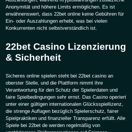
Anonymität und höhere Limits ermöglichen. Es ist
erwähnenswert, dass 22bet online keine Gebühren für
Ein- oder Auszahlungen erhebt, was bei vielen
Konkurrenten nicht selbstverständlich ist.
22bet Casino Lizenzierung
& Sicherheit
Sicheres online spielen steht bei 22bet casino an
oberster Stelle, und die Plattform nimmt ihre
Verantwortung für den Schutz der Spielerdaten und
faire Spielbedingungen sehr ernst. Das Casino operiert
unter einer gültigen internationalen Glücksspiellizenz,
die strenge Auflagen bezüglich Spielerschutz, fairer
Spielpraktiken und finanzieller Transparenz erfüllt. Alle
Spiele bei 22bet de werden regelmäßig von