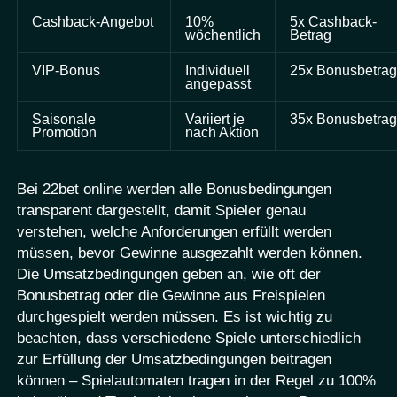
Cashback-Angebot
10%
5x Cashback-
wöchentlich
Betrag
VIP-Bonus
Individuell
25x Bonusbetra
angepasst
Saisonale
Variiert je
35x Bonusbetra
Promotion
nach Aktion
Bei 22bet online werden alle Bonusbedingungen
transparent dargestellt, damit Spieler genau
verstehen, welche Anforderungen erfüllt werden
müssen, bevor Gewinne ausgezahlt werden können.
Die Umsatzbedingungen geben an, wie oft der
Bonusbetrag oder die Gewinne aus Freispielen
durchgespielt werden müssen. Es ist wichtig zu
beachten, dass verschiedene Spiele unterschiedlich
zur Erfüllung der Umsatzbedingungen beitragen
können – Spielautomaten tragen in der Regel zu 100%