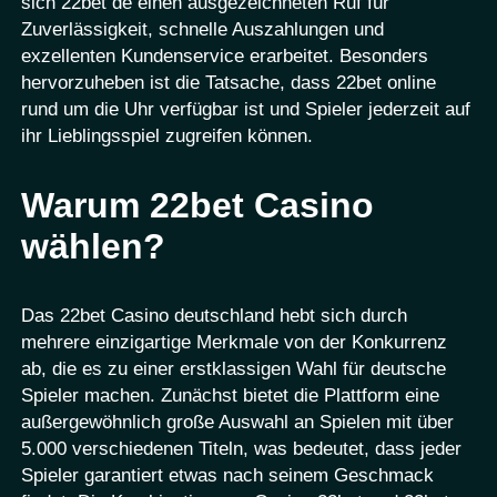
sich 22bet de einen ausgezeichneten Ruf für
Zuverlässigkeit, schnelle Auszahlungen und
exzellenten Kundenservice erarbeitet. Besonders
hervorzuheben ist die Tatsache, dass 22bet online
rund um die Uhr verfügbar ist und Spieler jederzeit auf
ihr Lieblingsspiel zugreifen können.
Warum 22bet Casino
wählen?
Das 22bet Casino deutschland hebt sich durch
mehrere einzigartige Merkmale von der Konkurrenz
ab, die es zu einer erstklassigen Wahl für deutsche
Spieler machen. Zunächst bietet die Plattform eine
außergewöhnlich große Auswahl an Spielen mit über
5.000 verschiedenen Titeln, was bedeutet, dass jeder
Spieler garantiert etwas nach seinem Geschmack